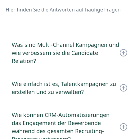
Hier finden Sie die Antworten auf häufige Fragen
Was sind Multi-Channel Kampagnen und
wie verbessern sie die Candidate
Relation?
Definition: Multi-Channel-Kampagnen nutzen
eine Kombination aus Kommunikationskanälen
Wie einfach ist es, Talentkampagnen zu
wie E-Mail, SMS und WhatsApp, um mit
erstellen und zu verwalten?
Kandidat:innen über ihre bevorzugten
Plattformen in Kontakt zu treten.
Intuitive Benutzeroberfläche: Das Modul
Talentkampagnen bietet eine
Wie können CRM-Automatisierungen
Verbesserte Reichweite: Die Ansprache von
benutzerfreundliche Plattform, die für HR-Teams
das Engagement der Bewerbende
Kandidat:innen über unterschiedliche Kanälen
konzipiert wurde und keine fortgeschrittenen
während des gesamten Recruiting-
sorgt für eine breitere Abdeckung und
technischen Kenntnisse erfordert.