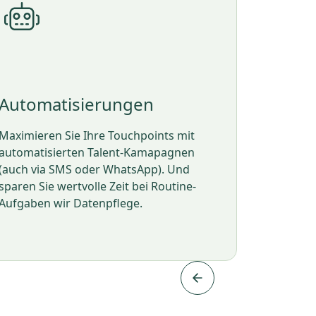
KI M
Automatisierungen
Sie ha
Maximieren Sie Ihre Touchpoints mit
Clever
automatisierten Talent-Kamapagnen
Sie mit
(auch via SMS oder WhatsApp). Und
überpr
sparen Sie wertvolle Zeit bei Routine-
dafür b
Aufgaben wir Datenpflege.