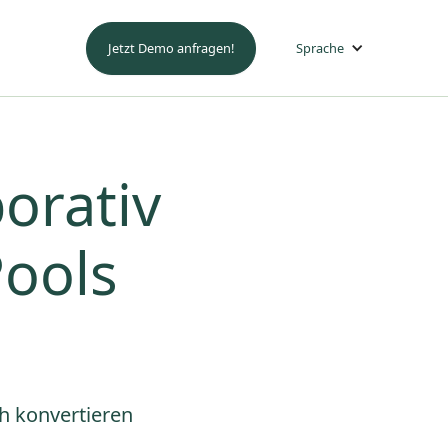
Jetzt Demo anfragen!
Sprache
borativ
Pools
ch konvertieren