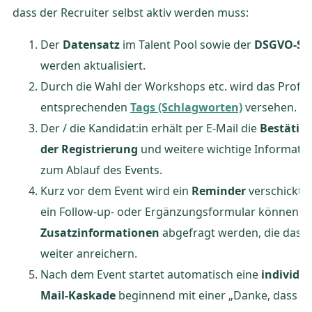
dass der Recruiter selbst aktiv werden muss:
Der
Datensatz
im Talent Pool sowie der
DSGVO-St
werden aktualisiert.
Durch die Wahl der Workshops etc. wird das Profil 
entsprechenden
Tags (Schlagworten)
versehen.
Der / die Kandidat:in erhält per E-Mail die
Bestätig
der Registrierung
und weitere wichtige Informati
zum Ablauf des Events.
Kurz vor dem Event wird ein
Reminder
verschickt.
ein Follow-up- oder Ergänzungsformular können
Zusatzinformationen
abgefragt werden, die das Pr
weiter anreichern.
Nach dem Event startet automatisch eine
individue
Mail-Kaskade
beginnend mit einer „Danke, dass D